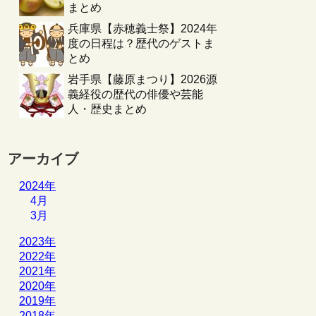
まとめ
兵庫県【赤穂義士祭】2024年
度の日程は？歴代のゲストま
とめ
岩手県【藤原まつり】2026源
義経役の歴代の俳優や芸能
人・歴史まとめ
アーカイブ
2024年
4月
3月
2023年
2022年
2021年
2020年
2019年
2018年