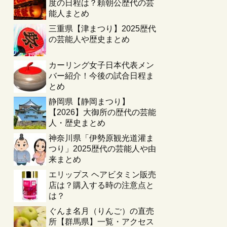
度の日程は？頼朝公歴代の芸
能人まとめ
三重県【津まつり】2025歴代
の芸能人や歴史まとめ
カーリング女子日本代表メン
バー紹介！今後の試合日程ま
とめ
静岡県【静岡まつり】
【2026】大御所の歴代の芸能
人・歴史まとめ
神奈川県「伊勢原観光道灌ま
つり」2025歴代の芸能人や由
来まとめ
エリップス ヘアビタミン販売
店は？購入する時の注意点と
は？
ぐんま名月（りんご）の直売
所【群馬県】一覧・アクセス