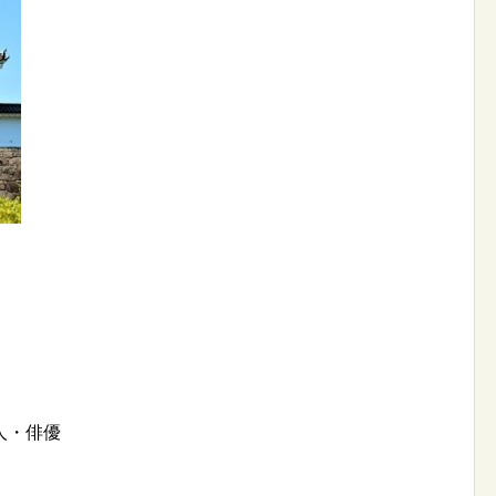
。
人・俳優