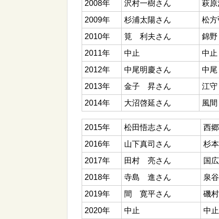
2008年
沢村一樹さん
萩原
2009年
杉浦太陽さん
松方
2010年
筧 利夫さん
錦野
2011年
中止
中止
2012年
中尾明慶さん
中尾
2013年
金子 昇さん
江守
2014年
大沼啓延さん
風間
2015年
松田悟志さん
西郷
2016年
山下真司さん
杉本
2017年
田村 亮さん
国広
2018年
寺島 進さん
泉谷
2019年
間 寛平さん
磯村
2020年
中止
中止