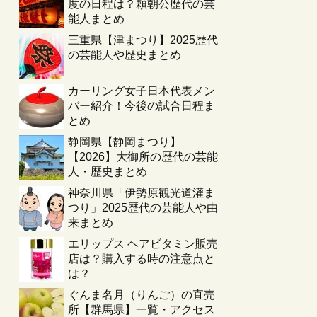
度の日程は？頼朝公歴代の芸
能人まとめ
三重県【津まつり】2025歴代
の芸能人や歴史まとめ
カーリング女子日本代表メン
バー紹介！今後の試合日程ま
とめ
静岡県【静岡まつり】
【2026】大御所の歴代の芸能
人・歴史まとめ
神奈川県「伊勢原観光道灌ま
つり」2025歴代の芸能人や由
来まとめ
エリップス ヘアビタミン販売
店は？購入する時の注意点と
は？
ぐんま名月（りんご）の直売
所【群馬県】一覧・アクセス