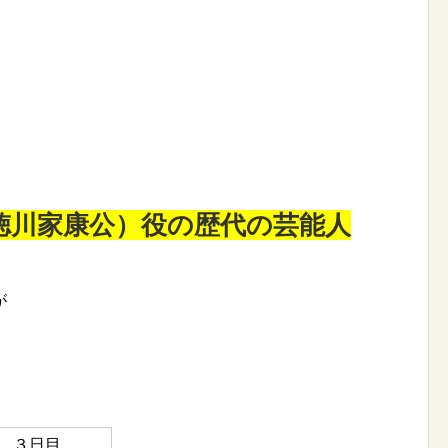
徳川家康公）役の歴代の芸能人
が
３日目