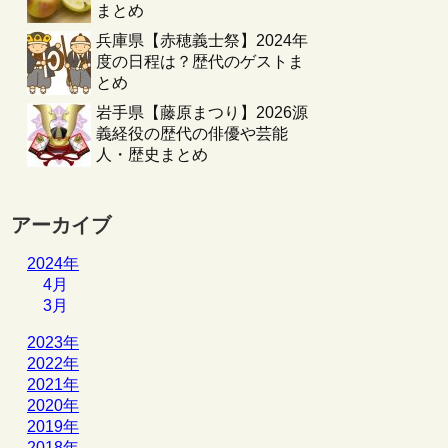
まとめ
兵庫県【赤穂義士祭】2024年
度の日程は？歴代のゲストま
とめ
岩手県【藤原まつり】2026源
義経役の歴代の俳優や芸能
人・歴史まとめ
アーカイブ
2024年
4月
3月
2023年
2022年
2021年
2020年
2019年
2018年