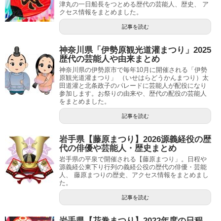
津丸の一日船長をつとめる歴代の芸能人、歴史、 ア
クセス情報をまとめました。
記事を読む
神奈川県「伊勢原観光道灌まつり」2025
歴代の芸能人や由来まとめ
神奈川県の伊勢原市で毎年10月に開催される「伊勢
原観光道灌まつり」 （いせはらどうかんまつり）太
田道灌と北条政子のパレードに芸能人が配役になり
参加します。お祭りの由来や、歴代の配役の芸能人
をまとめました。
記事を読む
岩手県【藤原まつり】2026源義経役の歴
代の俳優や芸能人・歴史まとめ
岩手県の平泉で開催される【藤原まつり」。日程や
源義経公東下り行列の義経公役の歴代の俳優・芸能
人、 藤原まつりの歴史、アクセス情報をまとめまし
た。
記事を読む
岩手県【花巻まつり】2022年度の日程