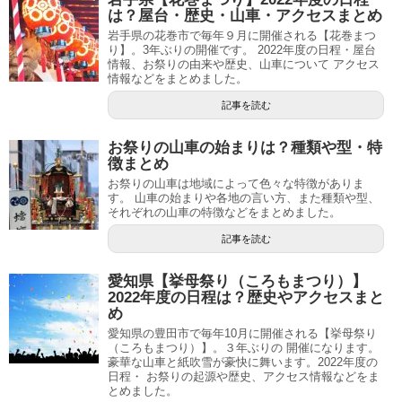
は？屋台・歴史・山車・アクセスまとめ
岩手県の花巻市で毎年９月に開催される【花巻まつ
り】。3年ぶりの開催です。 2022年度の日程・屋台
情報、お祭りの由来や歴史、山車について アクセス
情報などをまとめました。
記事を読む
お祭りの山車の始まりは？種類や型・特
徴まとめ
お祭りの山車は地域によって色々な特徴がありま
す。 山車の始まりや各地の言い方、また種類や型、
それぞれの山車の特徴などをまとめました。
記事を読む
愛知県【挙母祭り（ころもまつり）】
2022年度の日程は？歴史やアクセスまと
め
愛知県の豊田市で毎年10月に開催される【挙母祭り
（ころもまつり）】。３年ぶりの 開催になります。
豪華な山車と紙吹雪が豪快に舞います。2022年度の
日程・ お祭りの起源や歴史、アクセス情報などをま
とめました。