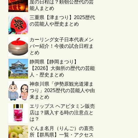
度の日程は？頼朝公歴代の芸
能人まとめ
三重県【津まつり】2025歴代
の芸能人や歴史まとめ
カーリング女子日本代表メン
バー紹介！今後の試合日程ま
とめ
静岡県【静岡まつり】
【2026】大御所の歴代の芸能
人・歴史まとめ
神奈川県「伊勢原観光道灌ま
つり」2025歴代の芸能人や由
来まとめ
エリップス ヘアビタミン販売
店は？購入する時の注意点と
は？
ぐんま名月（りんご）の直売
所【群馬県】一覧・アクセス