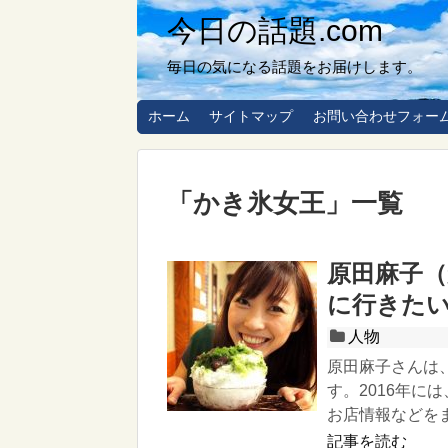
今日の話題.com
毎日の気になる話題をお届けします。
ホーム
サイトマップ
お問い合わせフォー
「
かき氷女王
」
一覧
原田麻子
に行きた
人物
原田麻子さんは、
す。2016年に
お店情報などを
記事を読む