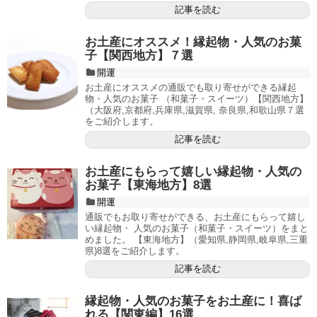
記事を読む
お土産にオススメ！縁起物・人気のお菓
子【関西地方】７選
開運
お土産にオススメの通販でも取り寄せができる縁起
物・人気のお菓子 （和菓子・スイーツ）【関西地方】
（大阪府,京都府,兵庫県,滋賀県, 奈良県,和歌山県７選
をご紹介します。
記事を読む
お土産にもらって嬉しい縁起物・人気の
お菓子【東海地方】8選
開運
通販でもお取り寄せができる、お土産にもらって嬉し
い縁起物・ 人気のお菓子（和菓子・スイーツ）をまと
めました。 【東海地方】（愛知県,静岡県,岐阜県,三重
県)8選をご紹介します。
記事を読む
縁起物・人気のお菓子をお土産に！喜ば
れる【関東編】16選