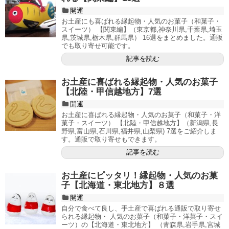
開運
お土産にも喜ばれる縁起物・人気のお菓子（和菓子・
スイーツ） 【関東編】（東京都,神奈川県,千葉県,埼玉
県,茨城県,栃木県,群馬県） 16選をまとめました。通販
でも取り寄せ可能です。
記事を読む
お土産に喜ばれる縁起物・人気のお菓子
【北陸・甲信越地方】7選
開運
お土産に喜ばれる縁起物・人気のお菓子（和菓子・洋
菓子・スイーツ） 【北陸・甲信越地方】（新潟県,長
野県,富山県,石川県,福井県,山梨県) 7選をご紹介しま
す。通販で取り寄せもできます。
記事を読む
お土産にピッタリ！縁起物・人気のお菓
子【北海道・東北地方】８選
開運
自分で食べて良し、手土産で喜ばれる通販で取り寄せ
られる縁起物・ 人気のお菓子（和菓子・洋菓子・スイ
ーツ）の【北海道・東北地方】 （青森県,岩手県,宮城