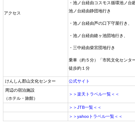
・池ノ台経由コスモス循環池ノ台
池ノ台経由静団地行き
アクセス
・池ノ台経由芦の口下守屋行き、
・池ノ台経由鎗ヶ池団地行き、
・三中経由柴宮団地行き
乗車（約５分）「市民文化センタ
徒歩約１分
けんしん郡山文化センター
公式サイト
周辺の宿泊施設
＞＞楽天トラベル一覧＜＜
（ホテル・旅館）
＞＞JTB一覧＜＜
＞＞yahooトラベル一覧＜＜