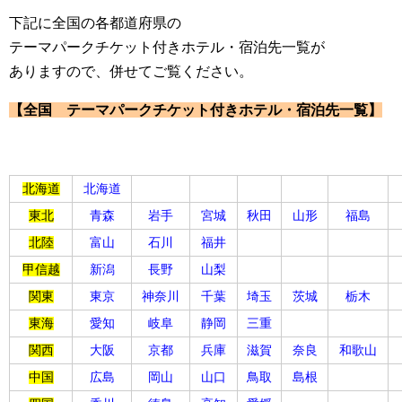
下記に全国の各都道府県の
テーマパークチケット付きホテル・宿泊先一覧が
ありますので、併せてご覧ください。
【全国 テーマパークチケット付きホテル・宿泊先一覧】
北海道
北海道
東北
青森
岩手
宮城
秋田
山形
福島
北陸
富山
石川
福井
甲信越
新潟
長野
山梨
関東
東京
神奈川
千葉
埼玉
茨城
栃木
東海
愛知
岐阜
静岡
三重
関西
大阪
京都
兵庫
滋賀
奈良
和歌山
中国
広島
岡山
山口
鳥取
島根