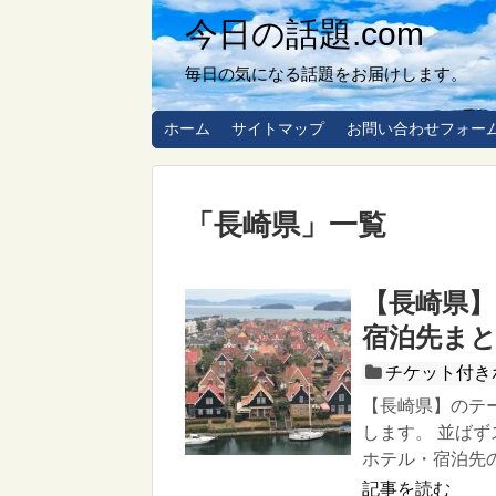
今日の話題.com
毎日の気になる話題をお届けします。
ホーム
サイトマップ
お問い合わせフォー
「
長崎県
」
一覧
【長崎県
宿泊先ま
チケット付き
【長崎県】のテ
します。 並ば
ホテル・宿泊先
記事を読む