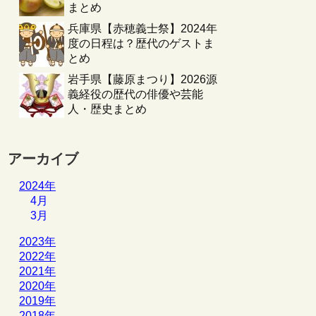
まとめ
兵庫県【赤穂義士祭】2024年
度の日程は？歴代のゲストま
とめ
岩手県【藤原まつり】2026源
義経役の歴代の俳優や芸能
人・歴史まとめ
アーカイブ
2024年
4月
3月
2023年
2022年
2021年
2020年
2019年
2018年