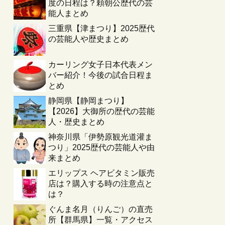
度の日程は？頼朝公歴代の芸
能人まとめ
三重県【津まつり】2025歴代
の芸能人や歴史まとめ
カーリング女子日本代表メン
バー紹介！今後の試合日程ま
とめ
静岡県【静岡まつり】
【2026】大御所の歴代の芸能
人・歴史まとめ
神奈川県「伊勢原観光道灌ま
つり」2025歴代の芸能人や由
来まとめ
エリップス ヘアビタミン販売
店は？購入する時の注意点と
は？
ぐんま名月（りんご）の直売
所【群馬県】一覧・アクセス