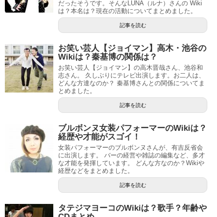
だったそうです。そんなLUNA（ルナ）さんの Wiki
は？本名は？現在の活動についてまとめました。
記事を読む
お笑い芸人【ジョイマン】高木・池谷の
Wikiは？秦基博の関係は？
お笑い芸人【ジョイマン】の高木晋哉さん、池谷和
志さん。 久しぶりにテレビ出演します。お二人は、
どんな方達なのか？ 秦基博さんとの関係についてま
とめました。
記事を読む
ブルボンヌ女装パフォーマーのWikiは？
経歴や才能がスゴイ！
女装パフォーマーのブルボンヌさんが、有吉反省会
に出演します。 バーの経営や雑誌の編集など、多才
な才能を発揮しています。 どんな方なのか？Wikiや
経歴などをまとめました。
記事を読む
タテジマヨーコのWikiは？歌手？年齢や
CDまとめ