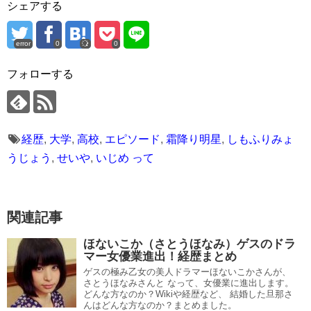
シェアする
error
0
0
フォローする
経歴
,
大学
,
高校
,
エピソード
,
霜降り明星
,
しもふりみょ
うじょう
,
せいや
,
いじめ って
関連記事
ほないこか（さとうほなみ）ゲスのドラ
マー女優業進出！経歴まとめ
ゲスの極み乙女の美人ドラマーほないこかさんが、
さとうほなみさんと なって、女優業に進出します。
どんな方なのか？Wikiや経歴など、 結婚した旦那さ
んはどんな方なのか？まとめました。