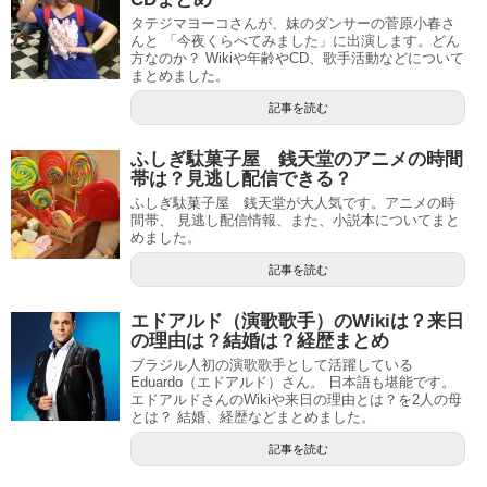
タテジマヨーコさんが、妹のダンサーの菅原小春さ
んと 「今夜くらべてみました」に出演します。どん
方なのか？ Wikiや年齢やCD、歌手活動などについて
まとめました。
記事を読む
ふしぎ駄菓子屋 銭天堂のアニメの時間
帯は？見逃し配信できる？
ふしぎ駄菓子屋 銭天堂が大人気です。アニメの時
間帯、 見逃し配信情報、また、小説本についてまと
めました。
記事を読む
エドアルド（演歌歌手）のWikiは？来日
の理由は？結婚は？経歴まとめ
ブラジル人初の演歌歌手として活躍している
Eduardo（エドアルド）さん。 日本語も堪能です。
エドアルドさんのWikiや来日の理由とは？を2人の母
とは？ 結婚、経歴などまとめました。
記事を読む