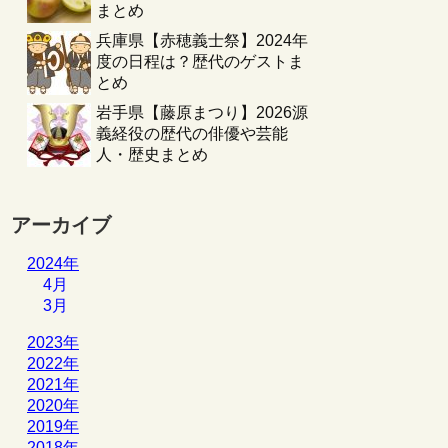
まとめ
兵庫県【赤穂義士祭】2024年
度の日程は？歴代のゲストま
とめ
岩手県【藤原まつり】2026源
義経役の歴代の俳優や芸能
人・歴史まとめ
アーカイブ
2024年
4月
3月
2023年
2022年
2021年
2020年
2019年
2018年