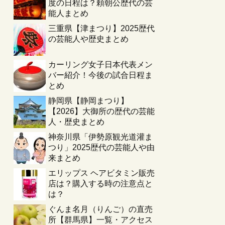
度の日程は？頼朝公歴代の芸
能人まとめ
三重県【津まつり】2025歴代
の芸能人や歴史まとめ
カーリング女子日本代表メン
バー紹介！今後の試合日程ま
とめ
静岡県【静岡まつり】
【2026】大御所の歴代の芸能
人・歴史まとめ
神奈川県「伊勢原観光道灌ま
つり」2025歴代の芸能人や由
来まとめ
エリップス ヘアビタミン販売
店は？購入する時の注意点と
は？
ぐんま名月（りんご）の直売
所【群馬県】一覧・アクセス