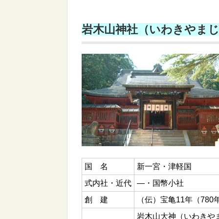
岩木山神社（いわきやま
国 名
新一宮・津軽国
式内社・近代
―・国幣小社
創 建
（伝）宝亀11年（780
岩木山大神（いわきや