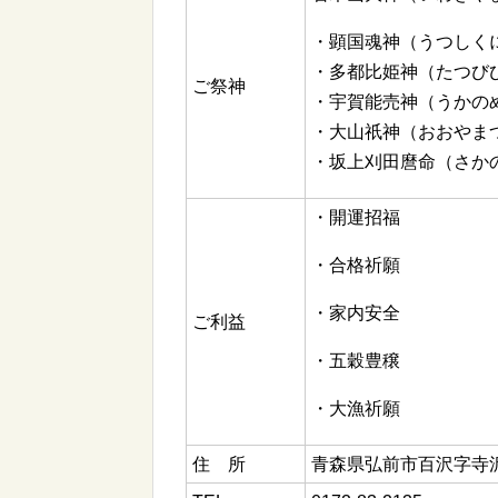
・顕国魂神（うつしく
・多都比姫神（たつび
ご祭神
・宇賀能売神（うかの
・大山祇神（おおやま
・坂上刈田麿命（さか
・開運招福
・合格祈願
・家内安全
ご利益
・五穀豊穣
・大漁祈願
住 所
青森県弘前市百沢字寺沢