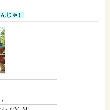
じんじゃ）
年）
まおおかみ）５柱