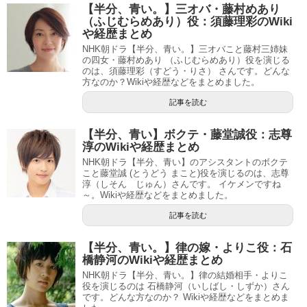
【半分、青い。】三オバ・藤村めあり
（ふじむらめあり）役：須藤理彩のWiki
や経歴まとめ
NHK朝ドラ【半分、青い。】三オバこと藤村三姉妹
の四女・藤村めあり （ふじむらめあり）役を演じる
のは、須藤理彩（すどう・りさ） さんです。どんな
方なのか？Wikiや経歴などをまとめました。
記事を読む
【半分、青い】ボクテ・藤堂誠役：志尊
淳のWikiや経歴まとめ
NHK朝ドラ【半分、青い】のアシスタントのボクテ
こと藤堂誠 (とうどう まこと)役を演じるのは、志尊
淳（しそん じゅん）さんです。 イケメンですね
～。Wikiや経歴などをまとめました。
記事を読む
【半分、青い。】律の嫁・よりこ役：石
橋静河のWikiや経歴まとめ
NHK朝ドラ【半分、青い。】律の結婚相手・よりこ
役を演じるのは 石橋静河（いしばし・しずか）さん
です。どんな方なのか？ Wikiや経歴などをまとめま