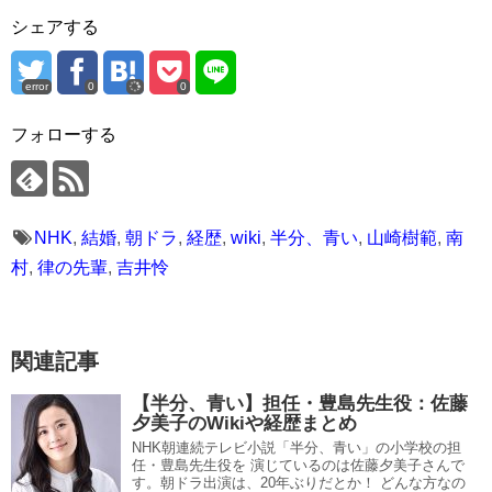
シェアする
error
0
0
フォローする
NHK
,
結婚
,
朝ドラ
,
経歴
,
wiki
,
半分、青い
,
山崎樹範
,
南
村
,
律の先輩
,
吉井怜
関連記事
【半分、青い】担任・豊島先生役：佐藤
夕美子のWikiや経歴まとめ
NHK朝連続テレビ小説「半分、青い」の小学校の担
任・豊島先生役を 演じているのは佐藤夕美子さんで
す。朝ドラ出演は、20年ぶりだとか！ どんな方なの