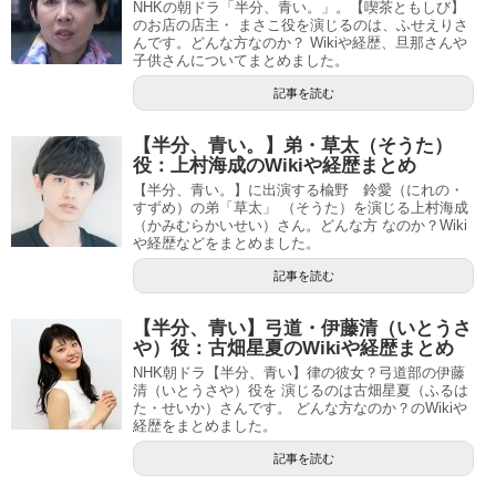
NHKの朝ドラ「半分、青い。」。【喫茶ともしび】
のお店の店主・ まさこ役を演じるのは、ふせえりさ
んです。どんな方なのか？ Wikiや経歴、旦那さんや
子供さんについてまとめました。
記事を読む
【半分、青い。】弟・草太（そうた）
役：上村海成のWikiや経歴まとめ
【半分、青い。】に出演する楡野 鈴愛（にれの・
すずめ）の弟「草太」 （そうた）を演じる上村海成
（かみむらかいせい）さん。どんな方 なのか？Wiki
や経歴などをまとめました。
記事を読む
【半分、青い】弓道・伊藤清（いとうさ
や）役：古畑星夏のWikiや経歴まとめ
NHK朝ドラ【半分、青い】律の彼女？弓道部の伊藤
清（いとうさや）役を 演じるのは古畑星夏（ふるは
た・せいか）さんです。 どんな方なのか？のWikiや
経歴をまとめました。
記事を読む