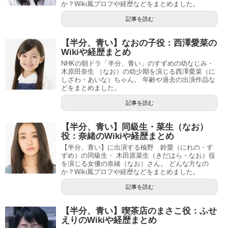
か？Wiki風プロフや経歴などをまとめました。
記事を読む
【半分、青い】なおの子役：西澤愛菜の
Wikiや経歴まとめ
NHKの朝ドラ「半分、青い」のすずめの幼なじみ・
木原田奈生 （なお）の幼少期を演じる西澤愛菜（に
しざわ・あいな）ちゃん。 年齢や過去の出演作品な
どをまとめました。
記事を読む
【半分、青い】同級生・菜生（なお）
役：奈緒のWikiや経歴まとめ
【半分、青い】に出演する楡野 鈴愛（にれの・す
ずめ）の同級生・ 木田原菜生（きだはら・なお）役
を演じる女優の奈緒（なお）さん。 どんな方なの
か？Wiki風プロフや経歴などをまとめました。
記事を読む
【半分、青い】喫茶店のまさこ役：ふせ
えりのWikiや経歴まとめ