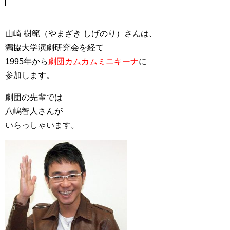
山崎 樹範（やまざき しげのり）さんは、
獨協大学演劇研究会を経て
1995年から
劇団カムカムミニキーナ
に
参加します。
劇団の先輩では
八嶋智人さんが
いらっしゃいます。